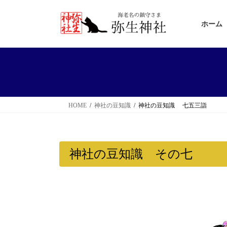
コ
ナ
ン
ビ
ホーム
テ
ゲ
ン
ー
ツ
シ
へ
ョ
ス
ン
HOME
神社の豆知識
神社の豆知識 七五三詣
キ
に
ッ
移
プ
動
神社の豆知識 その七