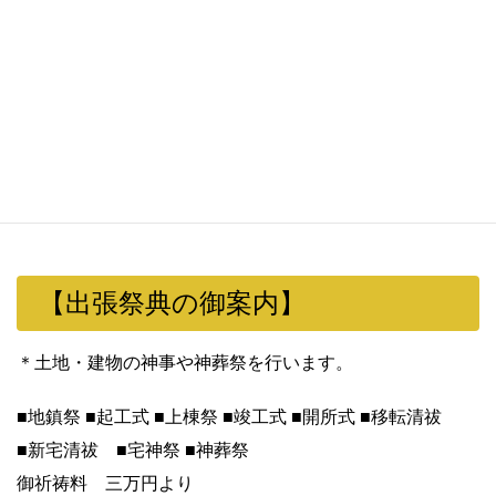
個人様の御祈願
■初宮詣 ■七五三詣 ■安産祈願 ■家内安全 ■厄除招福
■心願成就 ■病気平癒 ■健康祈願 ■無病息災 ■旅行安全
■合格祈願 ■必勝祈願 ■結婚式
会社・団体様の繁栄 安全の御祈願
■商売繁盛 ■社運隆昌 ■業務安全 ■工事安全 ■交通安全
【出張祭典の御案内】
＊土地・建物の神事や神葬祭を行います。
■地鎮祭 ■起工式 ■上棟祭 ■竣工式 ■開所式 ■移転清祓
■新宅清祓 ■宅神祭 ■神葬祭
御祈祷料 三万円より