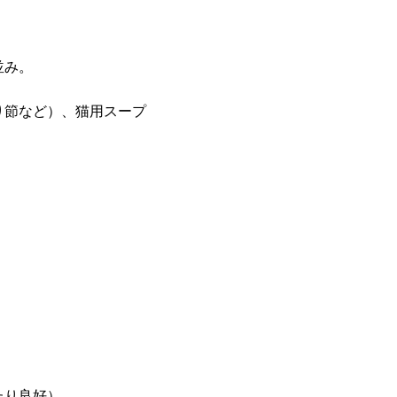
並み。
り節など）、猫用スープ
たり良好）