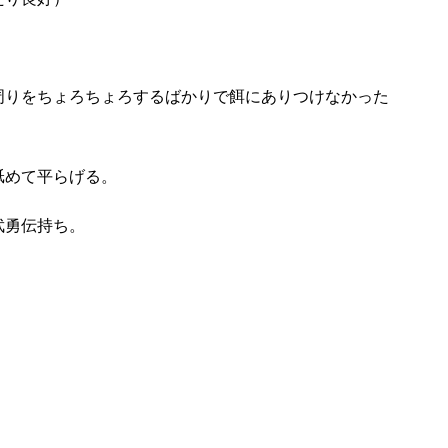
周りをちょろちょろするばかりで餌にありつけなかった
舐めて平らげる。
武勇伝持ち。