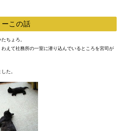
きーこの話
いたちょろ。
くわえて社務所の一室に潜り込んでいるところを宮司が
ました。