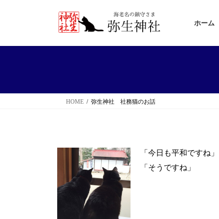
コ
ナ
ン
ビ
ホーム
テ
ゲ
ン
ー
ツ
シ
へ
ョ
ス
ン
HOME
弥生神社 社務猫のお話
キ
に
ッ
移
プ
動
「今日も平和ですね」
「そうですね」