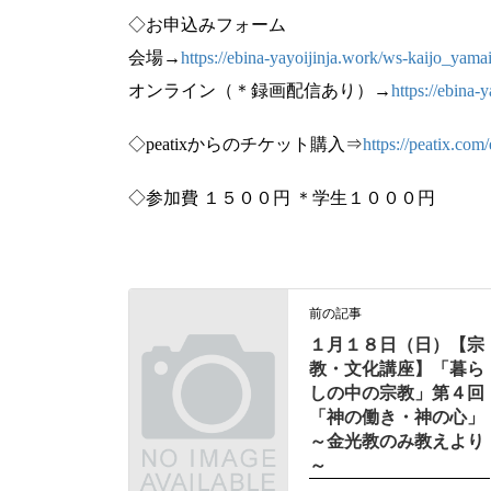
◇お申込みフォーム
会場→
https://ebina-yayoijinja.work/ws-kaijo_yama
オンライン（＊録画配信あり）→
https://ebina
◇peatixからのチケット購入⇒
https://peatix.co
◇参加費 １５００円 ＊学生１０００円
前の記事
１月１８日（日）【宗
教・文化講座】「暮ら
しの中の宗教」第４回
「神の働き・神の心」
～金光教のみ教えより
～