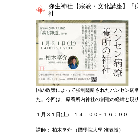
弥生神社【宗教・文化講座】「
社」
国の政策によって強制隔離されたハンセン病
た。今回は、療養所内神社の創建の経緯と現
１月３１日(土) １４：００～１６：００
講師： 柏木亨介 （國學院大學 准教授）