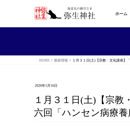
コ
ナ
ン
ビ
ホーム
テ
ゲ
ン
ー
ツ
シ
へ
ョ
ス
ン
HOME
最新情報
１月３１日(土)【宗教・文化講座】
キ
に
ッ
移
プ
動
2026年1月16日
１月３１日(土)【宗
六回「ハンセン病療養