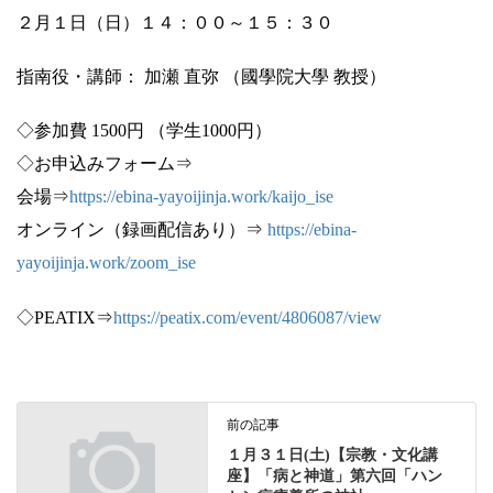
２月１日（日）１４：００～１５：３０
指南役・講師： 加瀬 直弥 （國學院大學 教授）
◇参加費 1500円 （学生1000円）
◇お申込みフォーム⇒
会場⇒
https://ebina-yayoijinja.work/kaijo_ise
オンライン（録画配信あり）⇒
https://ebina-
yayoijinja.work/zoom_ise
◇PEATIX⇒
https://peatix.com/event/4806087/view
前の記事
１月３１日(土)【宗教・文化講
座】「病と神道」第六回「ハン