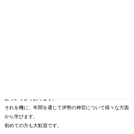
祭り・一 春の祈年祭」
二十年に一度行われる伊勢の神宮最大のお祭りである式年
遷宮が
近づいてきております。
それを機に、年間を通じて伊勢の神宮について様々な方面
から学びます。
初めての方も大歓迎です。