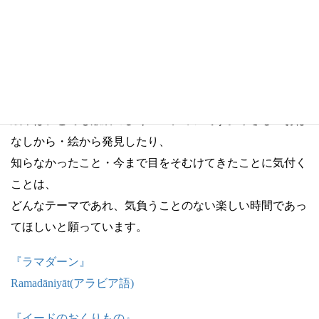
第２回「コーランを読むシンデレラ」
第３回「インドのコーラン絵本」
第４回 絵本トーク『もしぼくが鳥だったら：パレスチナ
とガザのものがたり』
絵本は、とても敷居のひくいメディアです。やさしいおは
なしから・絵から発見したり、
知らなかったこと・今まで目をそむけてきたことに気付く
ことは、
どんなテーマであれ、気負うことのない楽しい時間であっ
てほしいと願っています。
『ラマダーン』
Ramadāniyāt(アラビア語)
『イードのおくりもの』