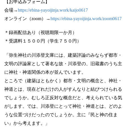
【お申込みフォーム】
会場→
https://ebina-yayoijinja.work/kaijo0617
オンライン（zoom）→
https://ebina-yayoijinja.work/zoom0617
＊録画配信あり（視聴期限一か月）
＊受講料１５００円（学生７５０円）
「弥生神社の川添登文庫には、建築評論のみならず都市・
文明の評論家として著名な故・川添登の、旧蔵書のうち主
に神社・神道関係の本が並んでいます。
ところで（建築はともかく）都市・文明の概念と、神社・
神道とは、現在どれだけの人がすんなりと結びつけられる
でしょうか。むしろ正反対な概念だと、考えられている気
がします。では、川添登にとって神社・神道とは、どのよ
うな位置づけだったのでしょうか。主に『民と神の住ま
い』から考えます。」