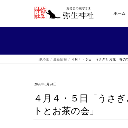
コ
ナ
ン
ビ
ホーム
テ
ゲ
ン
ー
ツ
シ
へ
ョ
ス
ン
HOME
最新情報
４月４・５日「うさぎとお花 春の
キ
に
ッ
移
プ
動
2026年3月24日
４月４・５日「うさぎ
トとお茶の会」