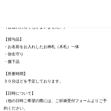
【ご祈祷料】
３０００円
＊御神前にお供えしますので袋に入れてお持ちください。
（普通の封筒でもかまいません。）
【授与品】
・お名前をお入れしたお神札（木札）一体
・弥生守り
・撤下品
【所要時間】
３０分ほどを予定しております。
【日時について】
（他の日時ご希望の際には、ご祈祷受付フォームよりご予
約ください。