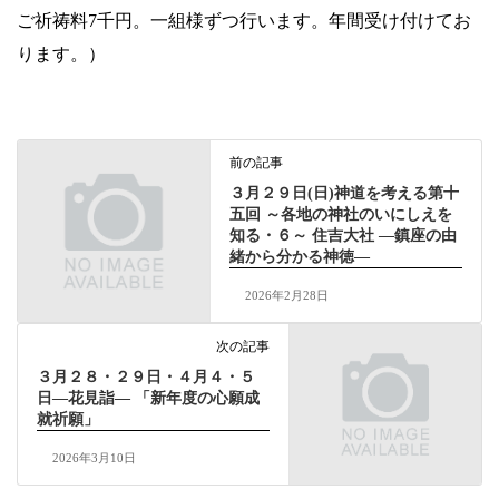
ご祈祷料7千円。一組様ずつ行います。年間受け付けてお
ります。）
前の記事
３月２９日(日)神道を考える第十
五回 ～各地の神社のいにしえを
知る・６～ 住吉大社 ―鎮座の由
緒から分かる神徳―
2026年2月28日
次の記事
３月２８・２９日・４月４・５
日―花見詣― 「新年度の心願成
就祈願」
2026年3月10日