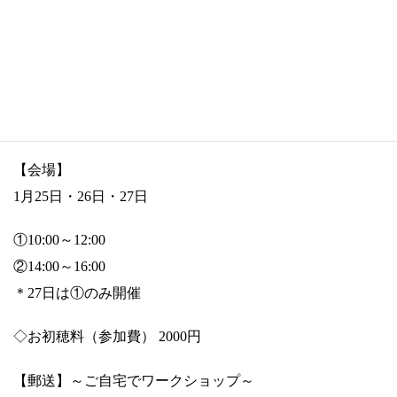
◇お申し込みフォーム
会場（1月25・26日・27日）→https://ebina-
yayoijinja.work/ws-0127_kaijo
郵送→https://ebina-yayoijinja.work/ws-0127_yuso
【会場】
1月25日・26日・27日
①10:00～12:00
②14:00～16:00
＊27日は①のみ開催
◇お初穂料（参加費） 2000円
【郵送】～ご自宅でワークショップ～