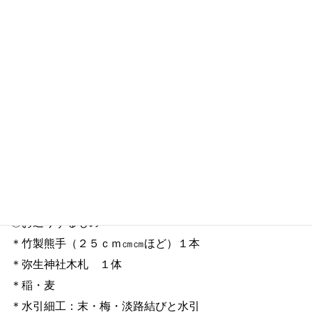
１２月２１日（日）１０：００～１４：００
*参加費３０００円
【郵送】
～ご自宅でワークショップ～
◇お申し込みフォーム→
https://ebina-yayoijinja.work/ws-
kumade_yuso
◎材料代３０００円と送料８００円
◎材料を郵送いたします。
◎お送りするもの
＊竹製熊手（２５ｃｍ㎝㎝ほど）１本
＊弥生神社木札 １体
＊稲・麦
＊水引細工：末・梅・淡路結びと水引