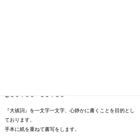
１２月９日（火）
①１０：３０～１２：００
１２月２０日（土）
②１０：００～１１：３０
『大祓詞』を一文字一文字、心静かに書くことを目的とし
ております。
手本に紙を重ねて書写をします。