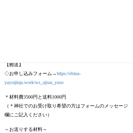
９月７日（日）
④10:00～12:00／⑤14:00～16:00
９月８日（月）
⑥10:00～12:00
＊参加費 3500円
【郵送】
◇お申し込みフォーム→
https://ebina-
yayoijinja.work/ws_ajisai_yuso
＊材料費3500円と送料1000円
（＊神社でのお受け取り希望の方はフォームのメッセージ
欄にご記入ください）
～お送りする材料～