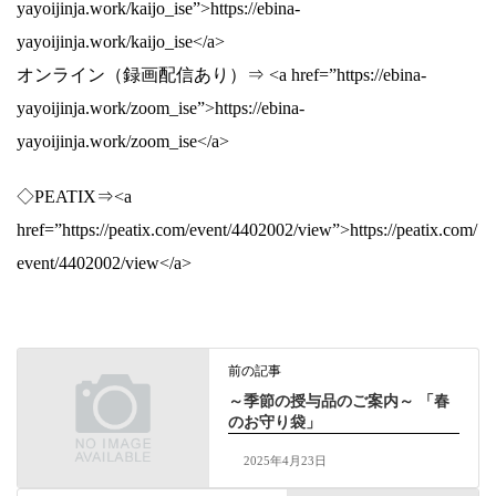
yayoijinja.work/kaijo_ise”>https://ebina-
yayoijinja.work/kaijo_ise</a>
オンライン（録画配信あり）⇒ <a href=”https://ebina-
yayoijinja.work/zoom_ise”>https://ebina-
yayoijinja.work/zoom_ise</a>
◇PEATIX⇒<a
href=”https://peatix.com/event/4402002/view”>https://peatix.com/
event/4402002/view</a>
前の記事
～季節の授与品のご案内～ 「春
のお守り袋」
2025年4月23日