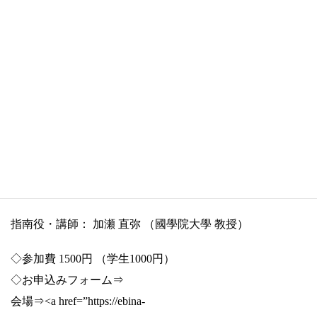
src=”https://ebina-yayoijinja.work/wp-content/uploads/2025/05/伊
勢ゼミ7-300×212.jpg” alt=”” width=”300″ height=”212″ />
二十年に一度行われる伊勢の神宮最大のお祭りである式年
遷宮とは、
どういったものなのか、その意味や歴史について、
一年を通じて学びます。
初めての方も大歓迎です。
５月１８日（日）１０：００～１１：３０
指南役・講師： 加瀬 直弥 （國學院大學 教授）
◇参加費 1500円 （学生1000円）
◇お申込みフォーム⇒
会場⇒<a href=”https://ebina-