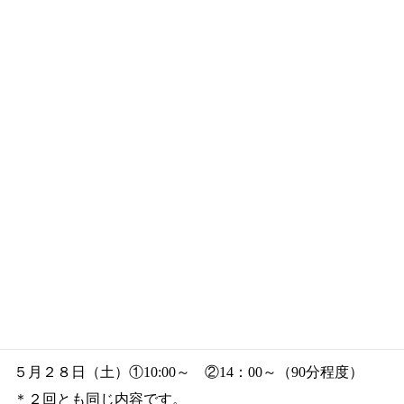
＊要ご予約：入力フォーム→
https://ebina-
yayoijinja.work/ooharae-yoyaku
５月２８日（土）①10:00～ ②14：00～（90分程度）
＊２回とも同じ内容です。