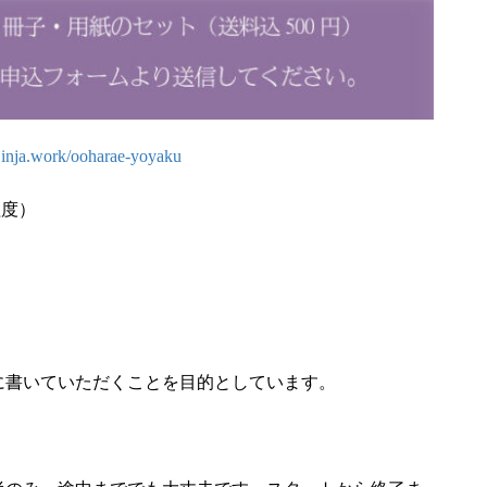
ijinja.work/ooharae-yoyaku
程度）
に書いていただくことを目的としています。