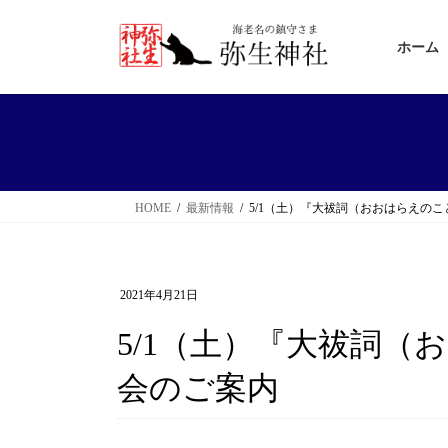
コ
ナ
ン
ビ
ホーム
テ
ゲ
ン
ー
ツ
シ
へ
ョ
ス
ン
HOME
最新情報
5/1（土）『大祓詞（おおはらえの
キ
に
ッ
移
プ
動
2021年4月21日
5/1（土）『大祓詞（
会のご案内