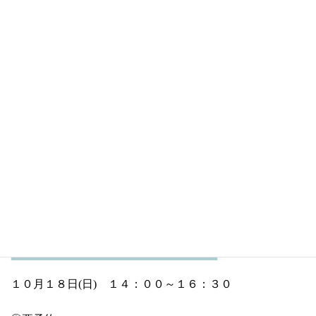
「文献史料から見る山の神の立地 ―神
社は山のどこにあるのか―」
１０月１８日(日) １４：００～１６：３０