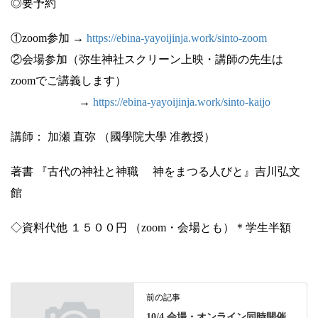
◎要予約
①zoom参加 →
https://ebina-yayoijinja.work/sinto-zoom
②会場参加（弥生神社スクリーン上映・講師の先生は
zoomでご講義します）
→
https://ebina-yayoijinja.work/sinto-kaijo
講師： 加瀬 直弥 （國學院大學 准教授）
著書 『古代の神社と神職 神をまつる人びと』吉川弘文
館
◇資料代他 １５００円 （zoom・会場とも）＊学生半額
前の記事
10/4 会場・オンライン同時開催