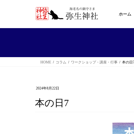
コ
ナ
ン
ビ
ホーム
テ
ゲ
ン
ー
ツ
シ
へ
ョ
ス
ン
HOME
コラム
ワークショップ・講座・行事
本の日
キ
に
ッ
移
プ
動
2024年8月22日
本の日7