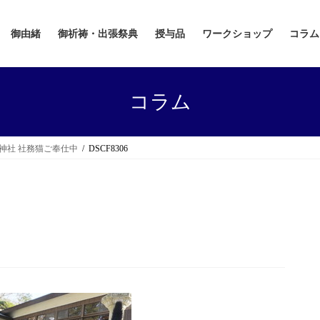
御由緒
御祈祷・出張祭典
授与品
ワークショップ
コラム
コラム
神社 社務猫ご奉仕中
DSCF8306