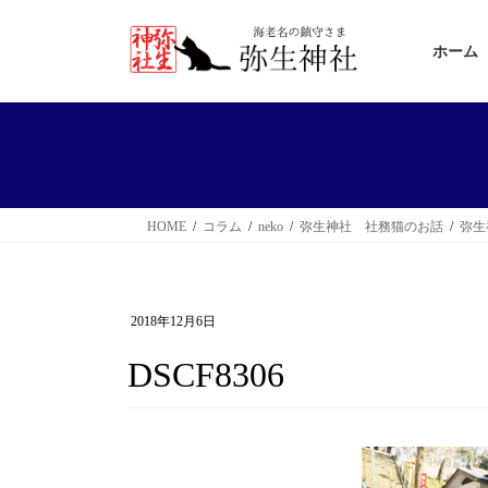
コ
ナ
ン
ビ
ホーム
テ
ゲ
ン
ー
ツ
シ
へ
ョ
ス
ン
HOME
コラム
neko
弥生神社 社務猫のお話
弥生
キ
に
ッ
移
プ
動
2018年12月6日
DSCF8306