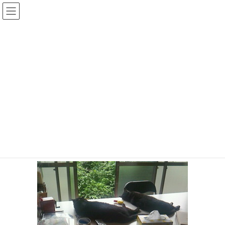
コ
ナ
ン
ビ
テ
ゲ
コラム
ン
ー
ツ
シ
HOME
コラム
neko
弥生神社 社務猫のお話
へ
ョ
弥生神社 社務猫ご奉仕中
181106_0042
ス
ン
キ
に
2018年12月6日
ッ
移
181106_0042
プ
動