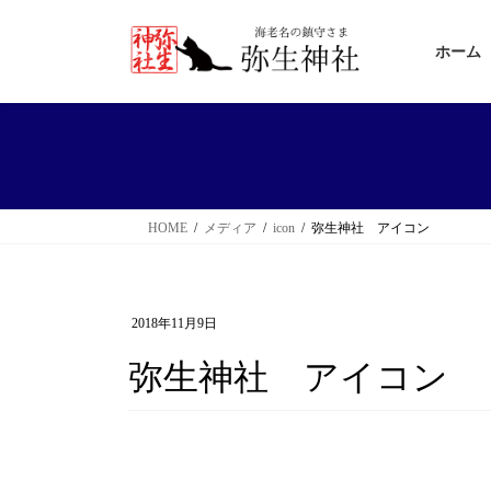
コ
ナ
ン
ビ
ホーム
テ
ゲ
ン
ー
ツ
シ
へ
ョ
ス
ン
HOME
メディア
icon
弥生神社 アイコン
キ
に
ッ
移
プ
動
2018年11月9日
弥生神社 アイコン