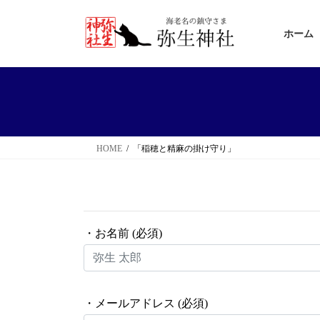
コ
ナ
ン
ビ
ホーム
テ
ゲ
ン
ー
ツ
シ
へ
ョ
ス
ン
HOME
「稲穂と精麻の掛け守り」
キ
に
ッ
移
プ
動
・お名前 (必須)
・メールアドレス (必須)