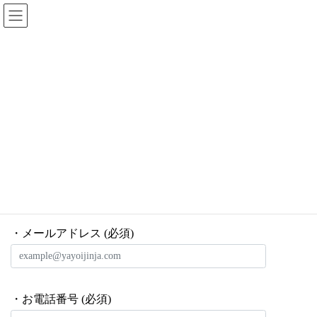
コ
ナ
ン
ビ
テ
ゲ
【会場】繭玉飾りを作ろう
ン
ー
ツ
シ
HOME
【会場】繭玉飾りを作ろう
へ
ョ
ス
ン
キ
に
・お名前 (必須)
ッ
移
プ
動
・メールアドレス (必須)
・お電話番号 (必須)