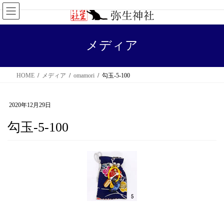
コ
ナ
ン
ビ
テ
ゲ
メディア
ン
ー
ツ
シ
HOME
メディア
omamori
勾玉-5-100
へ
ョ
ス
ン
2020年12月29日
キ
に
勾玉-5-100
ッ
移
プ
動